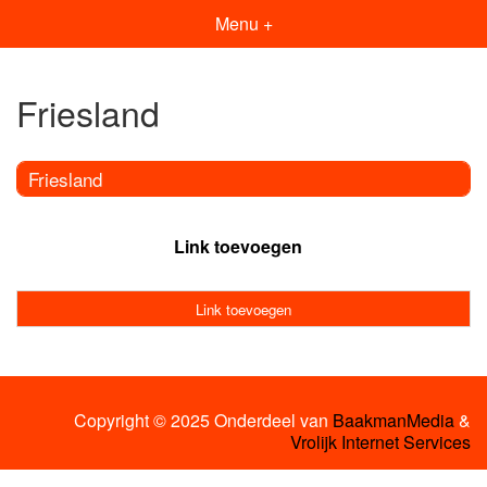
Menu +
Friesland
Friesland
Link toevoegen
Link toevoegen
Copyright © 2025 Onderdeel van
BaakmanMedia
&
Vrolijk Internet Services